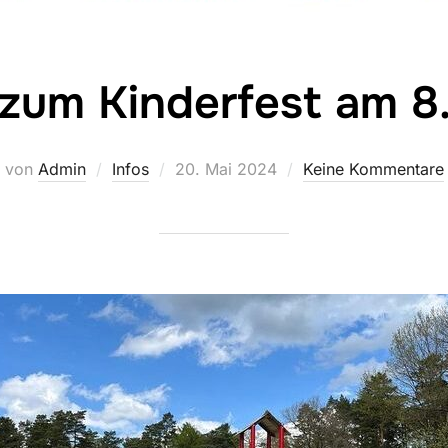
zum Kinderfest am 8.
Veröffentlicht
von
Admin
Infos
20. Mai 2024
Keine Kommentare
am