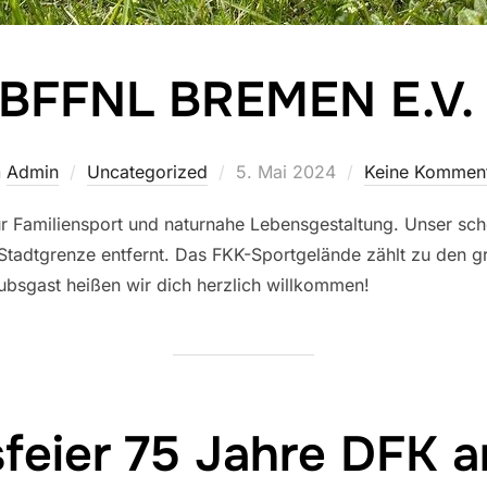
BFFNL BREMEN E.V
Veröffentlicht
n
Admin
Uncategorized
5. Mai 2024
Keine Kommen
am
für Familiensport und naturnahe Lebensgestaltung. Unser sch
tadtgrenze entfernt. Das FKK-Sportgelände zählt zu den gr
ubsgast heißen wir dich herzlich willkommen!
feier 75 Jahre DFK a