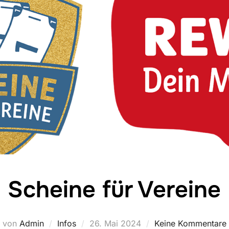
Scheine für Vereine
Veröffentlicht
von
Admin
Infos
26. Mai 2024
Keine Kommentare