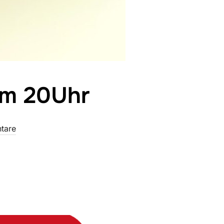
im 20Uhr
tare